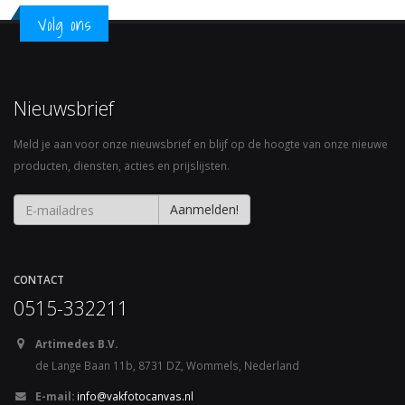
Volg ons
Nieuwsbrief
Meld je aan voor onze nieuwsbrief en blijf op de hoogte van onze nieuwe
producten, diensten, acties en prijslijsten.
CONTACT
0515-332211
Artimedes B.V.
de Lange Baan 11b, 8731 DZ, Wommels, Nederland
E-mail:
info@vakfotocanvas.nl