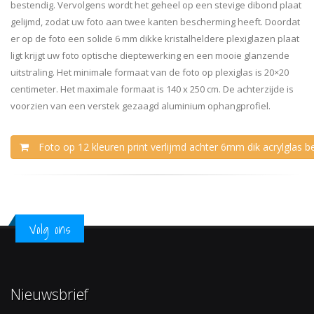
bestendig. Vervolgens wordt het geheel op een stevige dibond plaat
gelijmd, zodat uw foto aan twee kanten bescherming heeft. Doordat
er op de foto een solide 6 mm dikke kristalheldere plexiglazen plaat
ligt krijgt uw foto optische dieptewerking en een mooie glanzende
uitstraling. Het minimale formaat van de foto op plexiglas is 20×20
centimeter. Het maximale formaat is 140 x 250 cm. De achterzijde is
voorzien van een verstek gezaagd aluminium ophangprofiel.
Foto op 12 kleuren print verlijmd achter 6mm dik acrylglas be
Volg ons
Nieuwsbrief