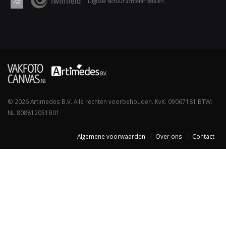
Digitale factuur achteraf betalen.
© 2026 Artimedes B.V. Alle rechten voorbehouden. KvK: 09067181 BTW:
NL 808812051B01
Algemene voorwaarden
Over ons
Contact